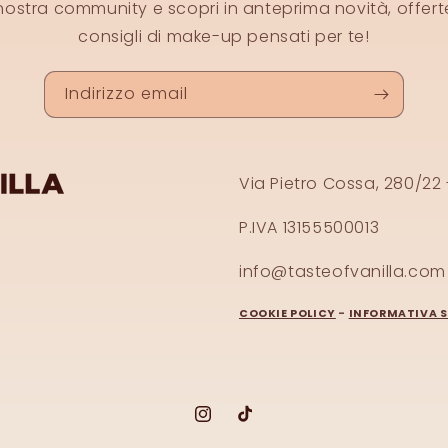
a nostra community e scopri in anteprima novità, offert
consigli di make-up pensati per te!
Indirizzo email
Via Pietro Cossa, 280/22 
P.IVA 13155500013
info@tasteofvanilla.com
COOKIE POLICY
-
INFORMATIVA S
Instagram
TikTok