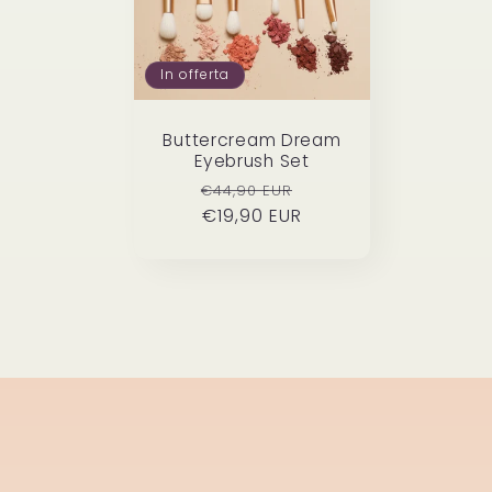
e
In offerta
z
Buttercream Dream
i
Eyebrush Set
Prezzo
Prezzo
€44,90 EUR
di
€19,90 EUR
scontato
o
listino
n
e
: